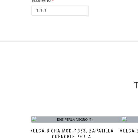
Este @ño
*
VULCA-BICHA MOD. 1363, ZAPATILLA
VULCA-
GRENOBLE PERLA