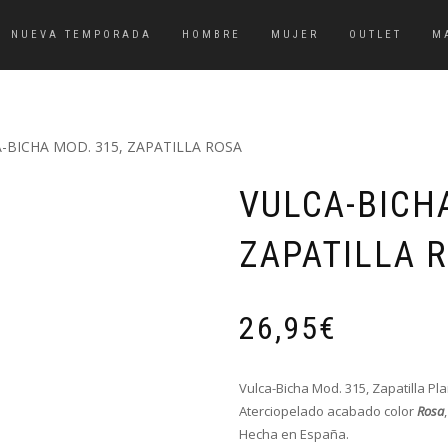
NUEVA TEMPORADA
HOMBRE
MUJER
OUTLET
M
-BICHA MOD. 315, ZAPATILLA ROSA
VULCA-BICHA
ZAPATILLA 
26,95
€
Vulca-Bicha Mod. 315, Zapatilla Pl
Aterciopelado acabado color
Rosa
Hecha en España.