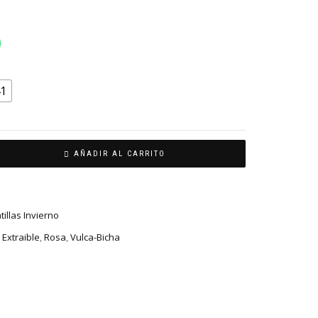
1
AÑADIR AL CARRITO
illas Invierno
a Extraible
,
Rosa
,
Vulca-Bicha