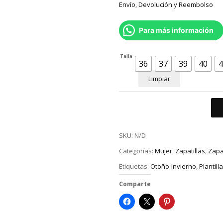
Envío, Devolución y Reembolso
Para más información
Talla
36
37
39
40
4
Limpiar
SKU:
N/D
Categorías:
Mujer
,
Zapatillas
,
Zapat
Etiquetas:
Otoño-Invierno
,
Plantill
Comparte