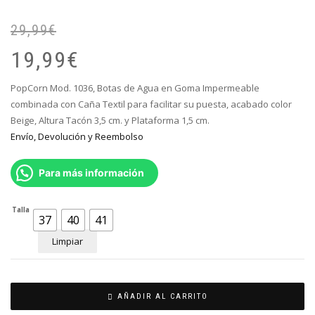
29,99
€
El
El
pr
pr
19,99
€
or
ac
er
es
PopCorn Mod. 1036, Botas de Agua en Goma Impermeable
29
19
combinada con Caña Textil para facilitar su puesta, acabado color
Beige, Altura Tacón 3,5 cm. y Plataforma 1,5 cm.
Envío, Devolución y Reembolso
Para más información
Talla
37
40
41
Limpiar
AÑADIR AL CARRITO