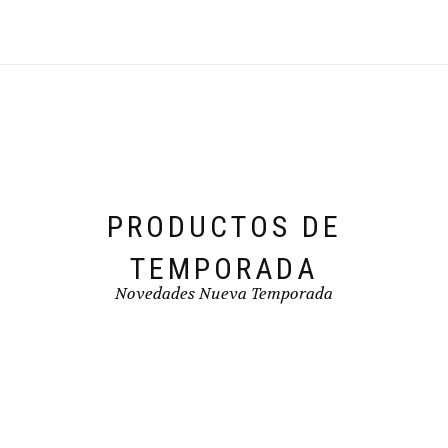
Las
opciones
se
pueden
elegir
en
la
página
de
producto
PRODUCTOS DE
TEMPORADA
Novedades Nueva Temporada