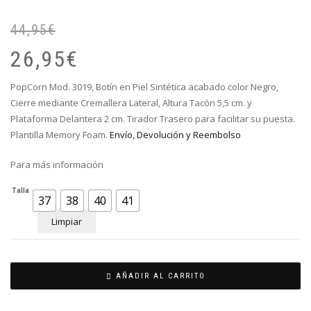
44,95
€
El
El
pr
pr
26,95
€
or
ac
er
es
PopCorn Mod. 3019, Botín en Piel Sintética acabado color Negro,
44
26
Cierre mediante Cremallera Lateral, Altura Tacón 5,5 cm. y
Plataforma Delantera 2 cm. Tirador Trasero para facilitar su puesta.
Plantilla Memory Foam.
Envío, Devolución y Reembolso
Para más información
Talla
37
38
40
41
Limpiar
AÑADIR AL CARRITO