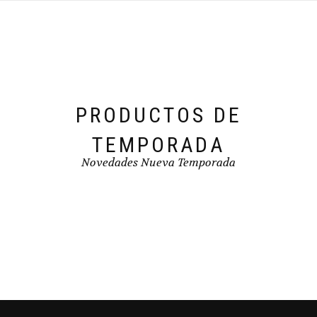
pueden
elegir
en
la
página
de
producto
PRODUCTOS DE
TEMPORADA
Novedades Nueva Temporada