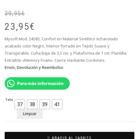
39,95
€
El
El
pr
pr
23,95
€
or
ac
er
es
Mysoft Mod. 24583, Confort en Material Sintético Acharolado
39
23
acabado color Negro, Interior forrado en Tejido Suave y
Transpirable. Cuña Baja de 3,5 cm. y Plataforma de 1 cm. Plantilla
Extraible «Memory Foam». Cierre mediante Cordones.
Envío, Devolución y Reembolso
Para más información
Talla
37
38
39
41
Limpiar
AÑADIR AL CARRITO