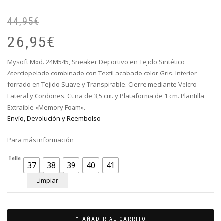
44,95
€
El
El
pr
pr
26,95
€
or
ac
er
es
Mysoft Mod. 24M545, Sneaker Deportivo en Tejido Sintético
44
26
Aterciopelado combinado con Textil acabado color Gris. Interior
forrado en Tejido Suave y Transpirable. Cierre mediante Velcro
Lateral y Cordones. Cuña de 3,5 cm. y Plataforma de 1 cm. Plantilla
Extraible «Memory Foam».
Envío, Devolución y Reembolso
Para más información
Talla
37
38
39
40
41
Limpiar
AÑADIR AL CARRITO