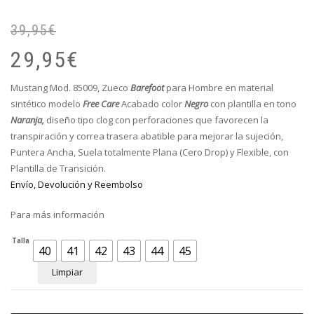
39,95
€
El
El
pr
pr
29,95
€
or
ac
er
es
Mustang Mod. 85009, Zueco
Barefoot
para Hombre en material
39
29
sintético modelo
Free Care
Acabado color
Negro
con plantilla en tono
Naranja,
diseño tipo clog con perforaciones que favorecen la
transpiración y correa trasera abatible para mejorar la sujeción
,
Puntera Ancha, Suela totalmente Plana (Cero Drop) y Flexible, con
Plantilla de Transición.
Envío, Devolución y Reembolso
Para más información
Talla
40
41
42
43
44
45
Limpiar