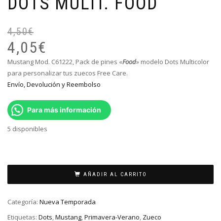
DOTS MULTI. FOOD
4,50
€
El
El
pr
pr
4,05
€
or
ac
Mustang Mod. C61222, Pack de pines «
Food
» modelo Dots Multicolor
er
es
para personalizar tus zuecos Free Care.
4,
4,
Envío, Devolución y Reembolso
Para más información
5 disponibles
AÑADIR AL CARRITO
Categoría:
Nueva Temporada
Etiquetas:
Dots
,
Mustang
,
Primavera-Verano
,
Zueco