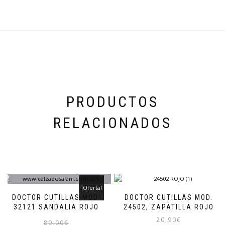
PRODUCTOS
RELACIONADOS
¡Oferta!
DOCTOR CUTILLAS MOD.
DOCTOR CUTILLAS MOD.
32121 SANDALIA ROJO
24502, ZAPATILLA ROJO
20,90
€
El
El
Este
89,00
€