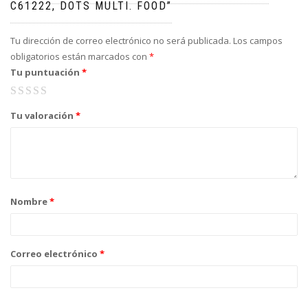
C61222, DOTS MULTI. FOOD”
Tu dirección de correo electrónico no será publicada.
Los campos
obligatorios están marcados con
*
Tu puntuación
*
1
2 de 5
3 de 5
4 de 5
5 de 5 estrellas
de
estrellas
estrellas
estrellas
Tu valoración
*
5
estrellas
Nombre
*
Correo electrónico
*