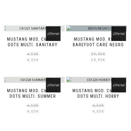
¡Oferta!
¡Oferta!
MUSTANG MOD. C61221,
MUSTANG MOD. 85516,
DOTS MULTI. SANITARY
BAREFOOT CARE NEGRO
El
El
4,50
€
39,95
€
precio
precio
4,05
€
29,95
€
original
actual
era:
es:
4,50€.
4,05€.
¡Oferta!
¡Oferta!
MUSTANG MOD. C61224,
MUSTANG MOD. C61223,
DOTS MULTI. SUMMER
DOTS MULTI. HOBBY
El
El
4,50
€
4,50
€
precio
precio
4,05
€
4,05
€
original
actual
era:
es:
4,50€.
4,05€.