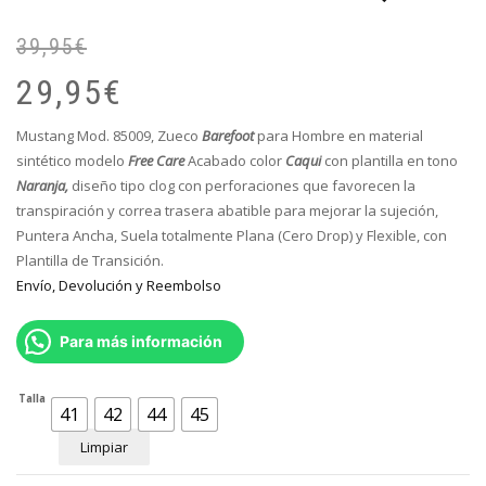
39,95
€
El
El
pr
pr
29,95
€
or
ac
er
es
Mustang Mod. 85009, Zueco
Barefoot
para Hombre en material
39
29
sintético modelo
Free Care
Acabado color
Caqui
con plantilla en tono
Naranja,
diseño tipo clog con perforaciones que favorecen la
transpiración y correa trasera abatible para mejorar la sujeción
,
Puntera Ancha, Suela totalmente Plana (Cero Drop) y Flexible, con
Plantilla de Transición.
Envío, Devolución y Reembolso
Para más información
Talla
41
42
44
45
Limpiar