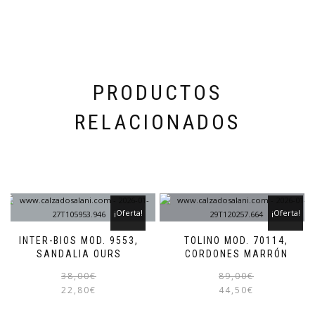
PRODUCTOS
RELACIONADOS
¡Oferta!
¡Oferta!
INTER-BIOS MOD. 9553,
TOLINO MOD. 70114,
SANDALIA OURS
CORDONES MARRÓN
El
El
Este
38,00
€
89,00
€
precio
precio
producto
22,80
€
44,50
€
original
actual
tiene