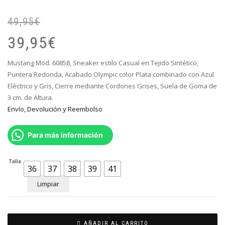
49,95
€
El
El
pr
pr
39,95
€
or
ac
er
es
Mustang Mod. 60858, Sneaker estilo Casual en Tejido Sintético,
49
39
Puntera Redonda, Acabado Olympic color Plata combinado con Azul
Eléctrico y Gris, Cierre mediante Cordones Grises, Suela de Goma de
3 cm. de Altura.
Envío, Devolución y Reembolso
Para más información
Talla
36
37
38
39
41
Limpiar
AÑADIR AL CARRITO