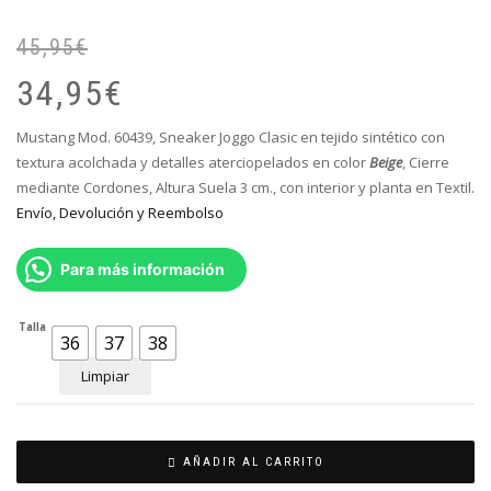
45,95
€
El
El
pr
pr
34,95
€
or
ac
er
es
Mustang Mod. 60439, Sneaker Joggo Clasic en tejido sintético con
45
34
textura acolchada y detalles aterciopelados en color
Beige
, Cierre
mediante Cordones, Altura Suela 3 cm., con interior y planta en Textil.
Envío, Devolución y Reembolso
Para más información
Talla
36
37
38
Limpiar
AÑADIR AL CARRITO