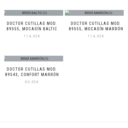
DOCTOR CUTILLAS MOD.
DOCTOR CUTILLAS MOD.
89555, MOCASÍN BALTIC
89555, MOCASÍN MARRÓN
114,95
€
114,95
€
Este
Este
producto
producto
tiene
tiene
múltiples
múltiples
variantes.
variantes.
DOCTOR CUTILLAS MOD.
Las
Las
89543, CONFORT MARRÓN
opciones
opciones
69,95
€
se
se
pueden
pueden
Este
elegir
elegir
producto
en
en
tiene
la
la
múltiples
página
página
variantes.
de
de
Las
producto
producto
opciones