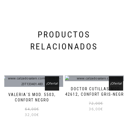
se
pueden
elegir
en
la
página
PRODUCTOS
de
producto
RELACIONADOS
¡Oferta!
¡Oferta!
DOCTOR CUTILLAS MOD.
42612, CONFORT GRIS-NEGRO
VALERIA´S MOD. 5503,
CONFORT NEGRO
72,00
€
El
El
Este
64,00
€
36,00
€
precio
precio
producto
32,00
€
original
actual
tiene
era:
es:
múltiples