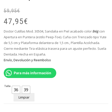
59,95
€
El
El
pr
pr
47,95
€
or
ac
er
es
Doctor Cutillas Mod. 30504, Sandalia en Piel acabado color
Beig
con
59
47
Apertura en Puntera (estilo Peep-Toe). Cuña con Trenzado tipo Yute
de 5,5 cm y Plataforma delantera de 1,5 cm., Plantilla Acolchada.
Cierre mediante Tira elástica trasera para un ajuste perfecto. Suela
Dentada. Hecha en España.
Envío, Devolución y Reembolso
Para más información
Talla
36
39
Limpiar