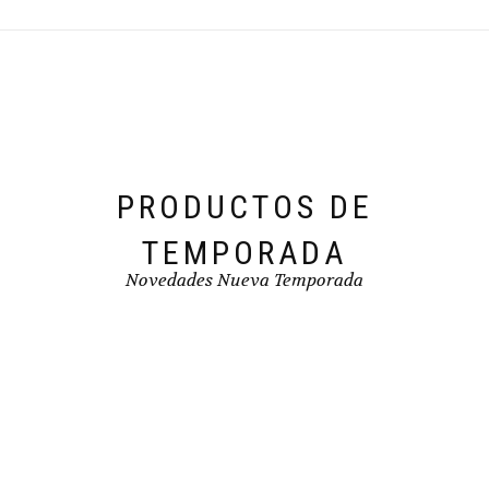
se
pueden
elegir
en
la
página
de
producto
PRODUCTOS DE
TEMPORADA
Novedades Nueva Temporada