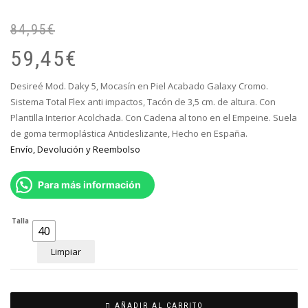
84,95
€
El
El
pr
pr
59,45
€
or
ac
er
es
Desireé Mod. Daky 5, Mocasín en Piel Acabado Galaxy Cromo.
84
59
Sistema Total Flex anti impactos, Tacón de 3,5 cm. de altura. Con
Plantilla Interior Acolchada. Con Cadena al tono en el Empeine. Suela
de goma termoplástica Antideslizante, Hecho en España.
Envío, Devolución y Reembolso
Para más información
Talla
40
Limpiar
AÑADIR AL CARRITO