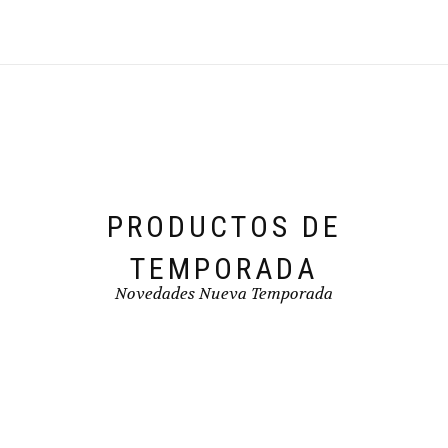
opciones
se
pueden
elegir
en
la
página
de
producto
PRODUCTOS DE
TEMPORADA
Novedades Nueva Temporada