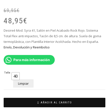
69,95
€
El
El
pr
pr
48,95
€
or
ac
er
es
Desireé Mod. Syra 41, Salón en Piel Acabado Rock Rojo. Sistema
69
48
Total Flex anti impactos, Tacón de 8,5 cm. de altura. Suela de goma
termoplástica, con Plantilla Interior Acolchada. Hecho en España.
Envío, Devolución y Reembolso
Para más información
Talla
40
Limpiar
AÑADIR AL CARRITO