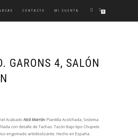
ARCAS
CONTACTO
MI CUENTA
0
D. GARONS 4, SALÓN
ÓN
Piel Acabado
Nick Marrón
. Plantilla Acolchada, Sistema
Afilada con detalle de Tachas. Tacón Bajo tipo Chupete
 piso engomado antideslizante. Hecho en España.