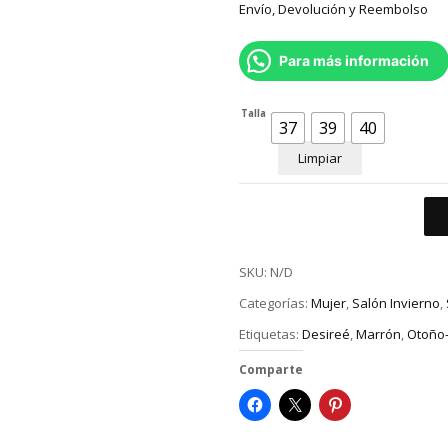
Envío, Devolución y Reembolso
Para más información
Talla
37
39
40
Limpiar
SKU:
N/D
Categorías:
Mujer
,
Salón Invierno
,
Etiquetas:
Desireé
,
Marrón
,
Otoño-
Comparte