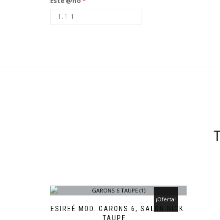
Este @ño
*
¡Oferta!
DESIREÉ MOD. GARONS 6, SALÓN NICK
TAUPE