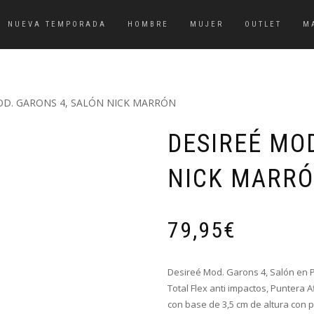
NUEVA TEMPORADA
HOMBRE
MUJER
OUTLET
M
OD. GARONS 4, SALÓN NICK MARRÓN
DESIREÉ MO
NICK MARR
79,95
€
Desireé Mod. Garons 4, Salón en 
Total Flex anti impactos, Puntera 
con base de 3,5 cm de altura con