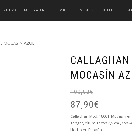
NUEVA TEMPORADA
HOMBRE
MUJER
OUTLET
M
1, MOCASÍN AZUL
CALLAGHAN 
MOCASÍN AZ
109,90
€
87,90
€
Callaghan Mod. 18001, Mocasín en 
Tenger, Altura Tacón 2,5 cm., con «
Hecho en España.