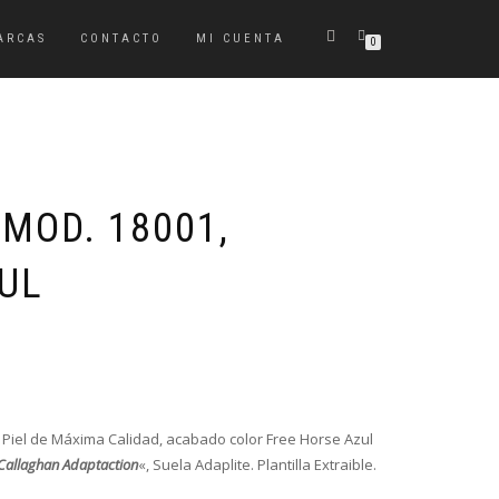
ARCAS
CONTACTO
MI CUENTA
0
MOD. 18001,
UL
El
El
precio
precio
original
actual
era:
es:
Piel de Máxima Calidad, acabado color Free Horse Azul
109,90€.
87,90€.
Callaghan Adaptaction
«, Suela Adaplite. Plantilla Extraible.