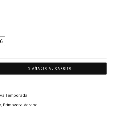
6
AÑADIR AL CARRITO
va Temporada
n
,
Primavera-Verano