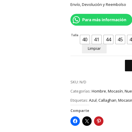
Envío, Devolución y Reembolso
Para más información
Talla
40
41
44
45
4
Limpiar
SKU:
N/D
Categorías:
Hombre
,
Mocasín
,
Nue
Etiquetas:
Azul
,
Callaghan
,
Mocasi
Comparte