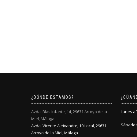
¿DÓNDE ESTAMOS?
¿CÚAN
Avda. Blas Infante, 14, 29631 Arroyo de la
Lunes a V
Miel, Málaga
Sábados:
Avda. Vicente Aleixandre, 10 Local, 29631
Arroyo de la Miel, Málaga