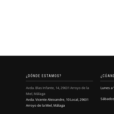
¿DÓNDE ESTAMOS?
¿CÚAN
Avda. Blas Infante, 14, 29631 Arroyo de la
Lunes a V
Miel, Málaga
Sábados:
Avda. Vicente Aleixandre, 10 Local, 29631
Arroyo de la Miel, Málaga