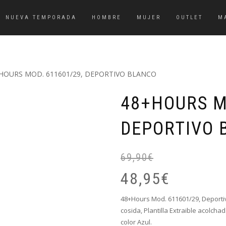
NUEVA TEMPORADA
HOMBRE
MUJER
OUTLET
M
HOURS MOD. 611601/29, DEPORTIVO BLANCO
48+HOURS M
DEPORTIVO 
69,90
€
48,95
€
48+Hours Mod. 611601/29, Deporti
cosida, Plantilla Extraible acolch
color Azul.