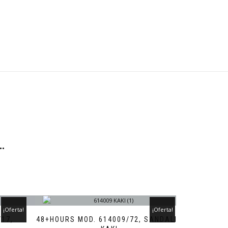
…
¡Oferta!
¡Oferta!
17,
48+HOURS MOD. 614009/72, SANDALIA