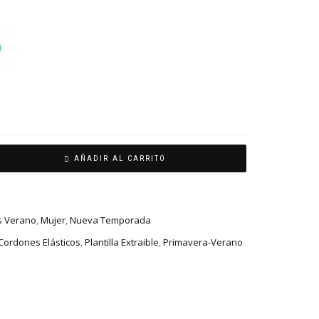
AÑADIR AL CARRITO
s Verano
,
Mujer
,
Nueva Temporada
Cordones Elásticos
,
Plantilla Extraible
,
Primavera-Verano