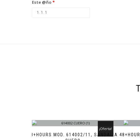
Este @ño
*
¡Oferta!
48+HOURS MOD. 614002/11, SANDALIA
48+HOUR