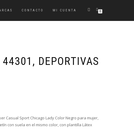
ARCAS
CONTACTO
MI CUENTA
0
 44301, DEPORTIVAS
El
El
precio
precio
original
actual
era:
es:
er Casual Sport Chicago Lady Color Negro para mujer,
44,95€.
34,95€.
tín con suela en el mismo color, con plantilla Látex