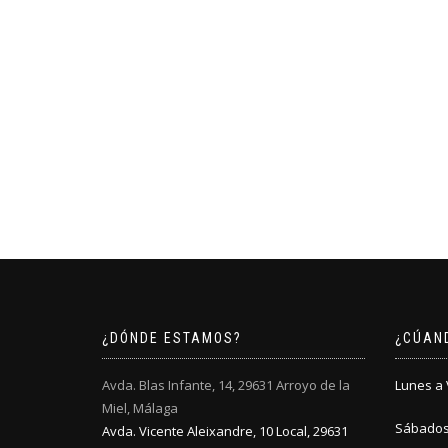
¿DÓNDE ESTAMOS?
¿CÚAN
Avda. Blas Infante, 14, 29631 Arroyo de la
Lunes a V
Miel, Málaga
Sábados:
Avda. Vicente Aleixandre, 10 Local, 29631