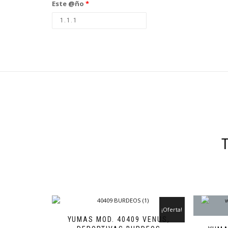
Este @ño
*
¡Oferta!
YUMAS MOD. 40409 VENUS,