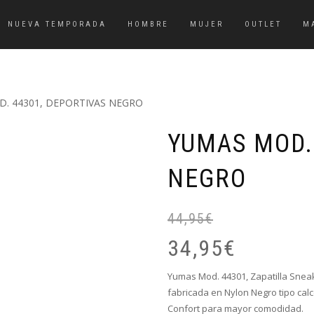
NUEVA TEMPORADA
HOMBRE
MUJER
OUTLET
M
. 44301, DEPORTIVAS NEGRO
YUMAS MOD.
NEGRO
44,95
€
34,95
€
Yumas Mod. 44301, Zapatilla Sneak
fabricada en Nylon Negro tipo calce
Confort para mayor comodidad.