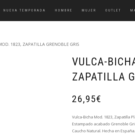
NUEVA TEMPORADA
HOMBRE
MUJER
OUTLET
M
MOD. 1823, ZAPATILLA GRENOBLE GRIS
VULCA-BICHA
ZAPATILLA 
26,95
€
Vulca-Bicha Mod. 1823, Zapatilla 
Estampado acabado Grenoble Gris-N
Caucho Natural. Hecha en España