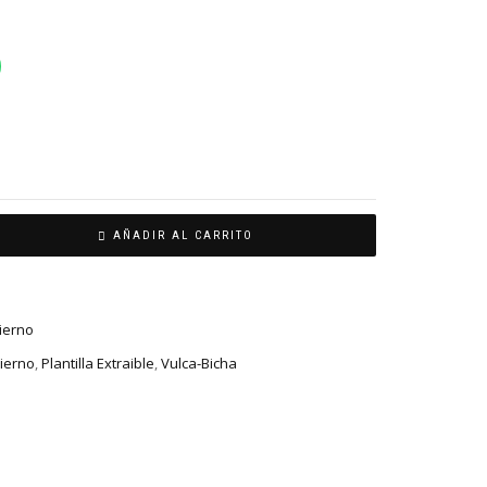
AÑADIR AL CARRITO
vierno
ierno
,
Plantilla Extraible
,
Vulca-Bicha