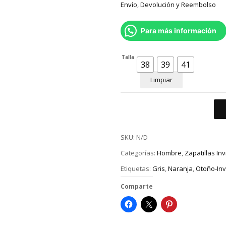
Envío, Devolución y Reembolso
Para más información
Talla
38
39
41
Limpiar
SKU:
N/D
Categorías:
Hombre
,
Zapatillas In
Etiquetas:
Gris
,
Naranja
,
Otoño-Inv
Comparte