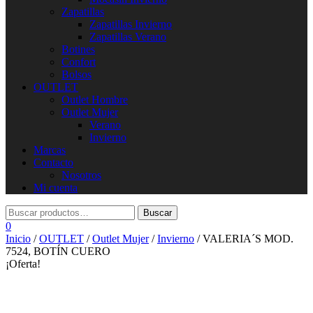
Zapatillas
Zapatillas Invierno
Zapatillas Verano
Botines
Confort
Bolsos
OUTLET
Outlet Hombre
Outlet Mujer
Verano
Invierno
Marcas
Contacto
Nosotros
Mi cuenta
0
Inicio
/
OUTLET
/
Outlet Mujer
/
Invierno
/ VALERIA´S MOD.
7524, BOTÍN CUERO
¡Oferta!