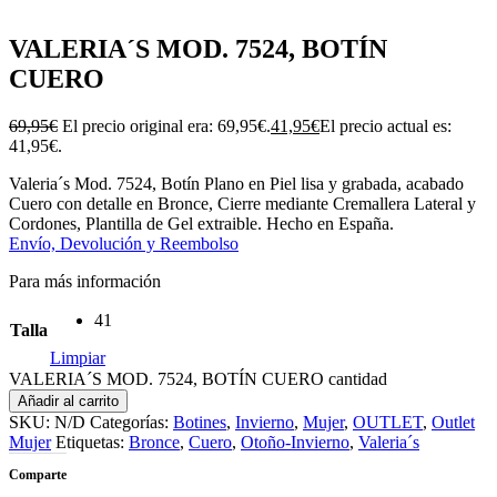
VALERIA´S MOD. 7524, BOTÍN
CUERO
69,95
€
El precio original era: 69,95€.
41,95
€
El precio actual es:
41,95€.
Valeria´s Mod. 7524, Botín Plano en Piel lisa y grabada, acabado
Cuero con detalle en Bronce, Cierre mediante Cremallera Lateral y
Cordones, Plantilla de Gel extraible. Hecho en España.
Envío, Devolución y Reembolso
Para más información
41
Talla
Limpiar
VALERIA´S MOD. 7524, BOTÍN CUERO cantidad
Añadir al carrito
SKU:
N/D
Categorías:
Botines
,
Invierno
,
Mujer
,
OUTLET
,
Outlet
Mujer
Etiquetas:
Bronce
,
Cuero
,
Otoño-Invierno
,
Valeria´s
Comparte