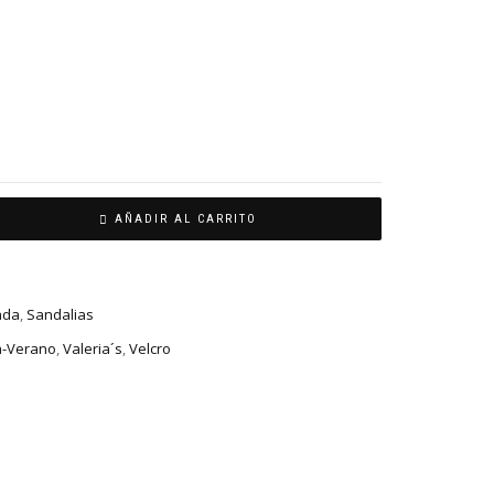
AÑADIR AL CARRITO
ada
,
Sandalias
a-Verano
,
Valeria´s
,
Velcro