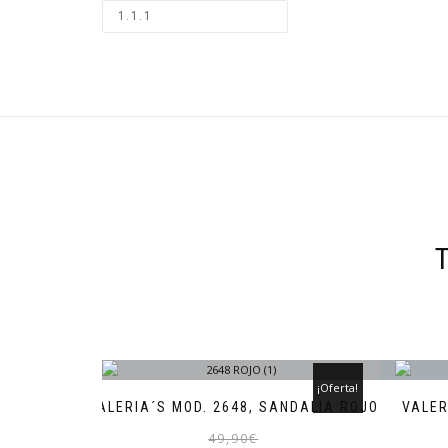
¡Oferta!
VALERIA´S MOD. 2648, SANDALIA ROJO
VALER
El
El
Este
49,90
€