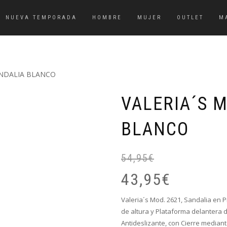
NUEVA TEMPORADA
HOMBRE
MUJER
OUTLET
M
SANDALIA BLANCO
VALERIA´S M
BLANCO
54,95
€
43,95
€
Valeria´s Mod. 2621, Sandalia en 
de altura y Plataforma delantera de
Antideslizante, con Cierre median