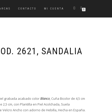
ARCAS
CONTACTO
MI CUENTA
0
OD. 2621, SANDALIA
El
El
precio
precio
original
actual
era:
es:
Piel grabada acabado color
Blanco
, Cuña Bicolor de 4,5 cm
54,95€.
43,95€.
 2,5 cm, con Plantilla en Piel Acolchada, Suela
te Velcro Ancho con adorno de Hebilla, Hecha en España.