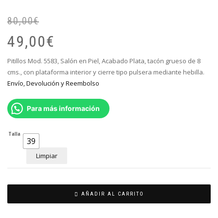
80,00
€
El
El
pr
pr
49,00
€
or
ac
er
es
Pitillos Mod. 5583, Salón en Piel, Acabado Plata, tacón grueso de 8
80
49
cms., con plataforma interior y cierre tipo pulsera mediante hebilla.
Envío, Devolución y Reembolso
Para más información
Talla
39
Limpiar
AÑADIR AL CARRITO