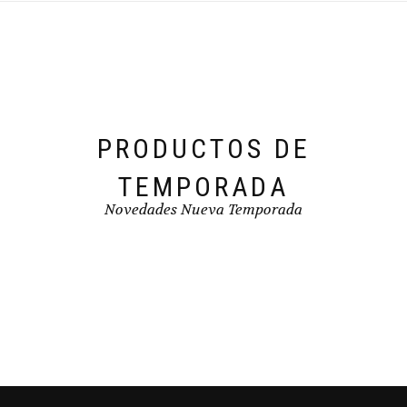
pueden
elegir
en
la
página
de
producto
PRODUCTOS DE
TEMPORADA
Novedades Nueva Temporada