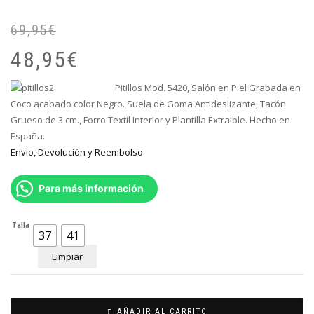
69,95
€
El
El
pr
pr
48,95
€
or
ac
er
es
Pitillos Mod. 5420, Salón en Piel G
rabada en
69
48
Coco acabado
color Negro. Suela de Goma Antideslizante, Tacón
Grueso de 3 cm., Forro Textil Interior y Plantilla Extraible. Hecho en
España.
Envío, Devolución y Reembolso
Para más información
Talla
37
41
Limpiar
AÑADIR AL CARRITO