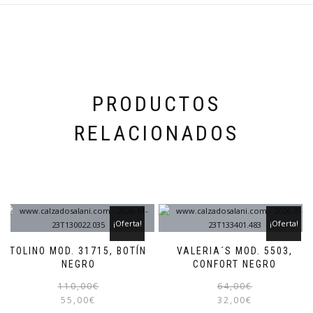
pueden
elegir
en
la
página
de
producto
PRODUCTOS
RELACIONADOS
¡Oferta!
¡Oferta!
TOLINO MOD. 31715, BOTÍN
VALERIA´S MOD. 5503,
NEGRO
CONFORT NEGRO
El
El
Este
110,00
€
64,00
€
precio
precio
producto
55,00
€
32,00
€
original
actual
tiene