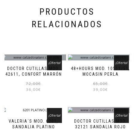
de
producto
PRODUCTOS
RELACIONADOS
¡Oferta!
¡Oferta!
DOCTOR CUTILLAS MOD.
48+HOURS MOD. 10511/51,
42611, CONFORT MARRÓN
MOCASIN PERLA
El
El
Este
72,00
€
65,00
€
precio
precio
producto
36,00
€
39,00
€
original
actual
tiene
era:
es:
múltiples
72,00€.
36,00€.
variantes.
Las
¡Oferta!
¡Oferta!
opciones
VALERIA´S MOD. 6201,
DOCTOR CUTILLAS MOD.
se
SANDALIA PLATINO
32121 SANDALIA ROJO
pueden