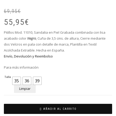
69,95
€
El
El
pr
pr
55,95
€
or
ac
er
es
Pitillos Mod. 11010, Sandalia en Piel Grabada combinada con lisa
69
55
acabado color
Negro
, Cuña de 3,5 cms. de altura, Cierre mediante
dos Velcros en pala con detalle de marca, Plantilla en Textil
Acolchada Extraible. Hecha en España.
Envío, Devolución y Reembolso
Para más información
Talla
35
36
39
Limpiar
AÑADIR AL CARRITO