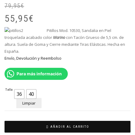
79,95
€
El
El
pr
pr
55,95
€
or
ac
er
es
Pitillos Mod. 10530, Sandalia en Piel
79
55
troquelada a
cabado
color
Marino
con Tacón Grueso de 5,5 cm. de
altura. Suela de Goma y Cierre mediante Tiras Elásticas. Hecha en
España.
Envío, Devolución y Reembolso
Para más información
Talla
36
40
Limpiar
AÑADIR AL CARRITO