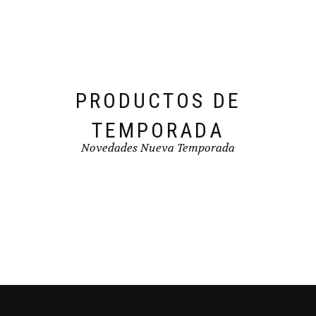
elegir
en
la
página
de
producto
PRODUCTOS DE
TEMPORADA
Novedades Nueva Temporada