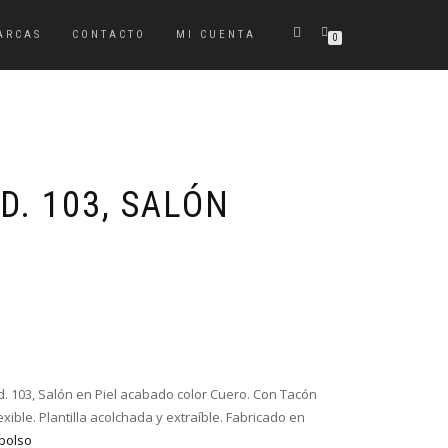
ARCAS
CONTACTO
MI CUENTA
0
D. 103, SALÓN
El
El
precio
precio
original
actual
era:
es:
od. 103, Salón en Piel acabado color Cuero. Con Tacón
64,95€.
49,95€.
xible. Plantilla acolchada y extraíble. Fabricado en
bolso