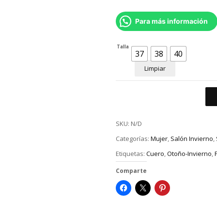
Para más información
Talla
37
38
40
Limpiar
SKU:
N/D
Categorías:
Mujer
,
Salón Invierno
,
Etiquetas:
Cuero
,
Otoño-Invierno
,
P
Comparte