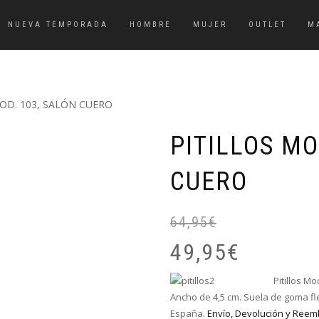
NUEVA TEMPORADA
HOMBRE
MUJER
OUTLET
M
MOD. 103, SALÓN CUERO
PITILLOS MO
CUERO
64,95
€
49,95
€
Pitillos M
Ancho de 4,5 cm. Suela de goma fle
España.
Envío, Devolución y Reem