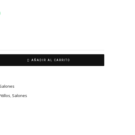
AÑADIR AL CARRITO
Salones
itillos
,
Salones