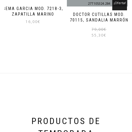
opciones
¡Oferta!
se
GEMA GARCIA MOD. 7218-3,
pueden
ZAPATILLA MARINO
DOCTOR CUTILLAS MOD.
elegir
70115, SANDALIA MARRÓN
16,00
€
en
79,00
€
la
Este
55,30
€
página
producto
de
tiene
producto
múltiples
variantes.
Las
opciones
se
pueden
elegir
en
la
página
de
producto
PRODUCTOS DE