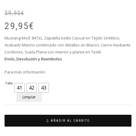
39,95
€
El
El
pr
pr
29,95
€
or
ac
er
es
Mustang Mod. 84732, Zapatilla estilo Casual en Tejido Sintético,
39
29
Acabado Marino combinado con detalles en Blanco, Cierre mediante
Cordones, Suela Plana con interior y planta en Textil.
Envío, Devolución y Reembolso
Para más información
Talla
41
42
43
Limpiar
AÑADIR AL CARRITO