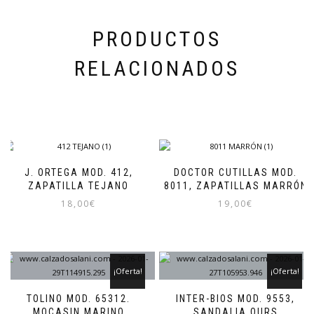
página
de
producto
PRODUCTOS
RELACIONADOS
J. ORTEGA MOD. 412,
DOCTOR CUTILLAS MOD.
ZAPATILLA TEJANO
8011, ZAPATILLAS MARRÓN
18,00
€
19,00
€
Este
Este
producto
producto
tiene
tiene
múltiples
múltiples
¡Oferta!
¡Oferta!
variantes.
variantes.
Las
Las
TOLINO MOD. 65312.
INTER-BIOS MOD. 9553,
opciones
opciones
MOCASIN MARINO
SANDALIA OURS