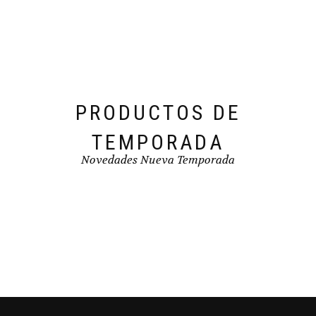
pueden
elegir
en
la
página
de
producto
PRODUCTOS DE
TEMPORADA
Novedades Nueva Temporada