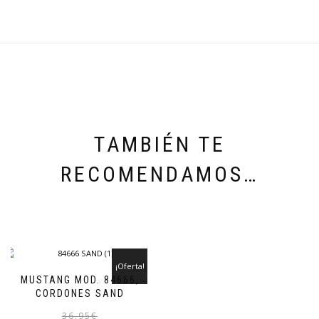
TAMBIÉN TE
RECOMENDAMOS…
¡Oferta!
MUSTANG MOD. 84666,
CORDONES SAND
El
El
Este
36,95
€