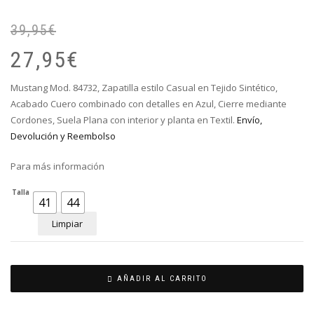
39,95
€
El
El
pr
pr
27,95
€
or
ac
er
es
Mustang Mod. 84732, Zapatilla estilo Casual en Tejido Sintético,
39
27
Acabado Cuero combinado con detalles en Azul, Cierre mediante
Cordones, Suela Plana con interior y planta en Textil.
Envío,
Devolución y Reembolso
Para más información
Talla
41
44
Limpiar
AÑADIR AL CARRITO