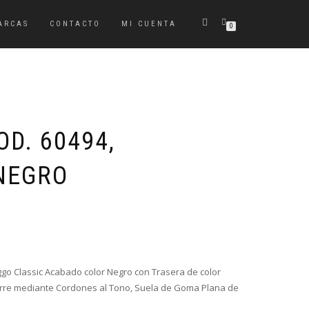
ARCAS
CONTACTO
MI CUENTA
0
D. 60494,
NEGRO
El
El
precio
precio
original
actual
era:
es:
go Classic Acabado color Negro con T
rasera de color
45,95€.
27,55€.
erre mediante Cordones al Tono, Suela de Goma Plana de