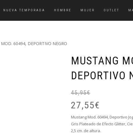
NUEVA TEMPORADA
HOMBRE
MUJER
OUTLET
M
MOD. 60494, DEPORTIVO NEGRO
MUSTANG MO
DEPORTIVO 
45,95
€
27,55
€
Mustang Mod. 60494, Deportivo Jog
Gris Plateado de Efecto Glitter
, Ci
2,5 cm. de altura.