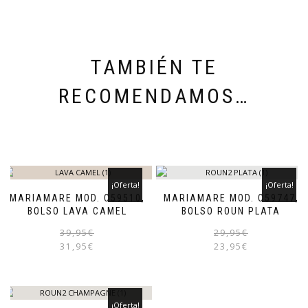
TAMBIÉN TE
RECOMENDAMOS…
¡Oferta!
¡Oferta!
MARIAMARE MOD. C59510,
MARIAMARE MOD. C59747,
BOLSO LAVA CAMEL
BOLSO ROUN PLATA
El
El
39,95
€
29,95
€
precio
precio
31,95
€
23,95
€
original
actual
era:
es:
39,95€.
31,95€.
¡Oferta!