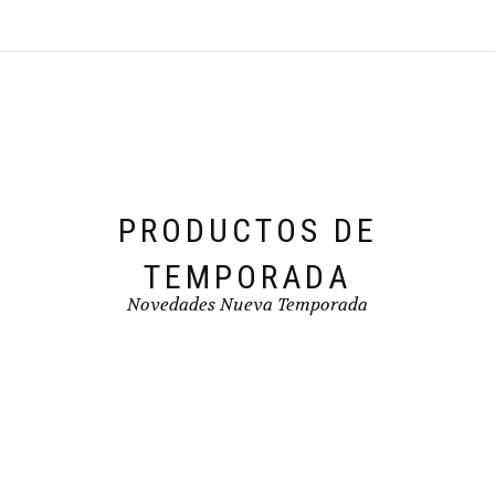
opciones
se
pueden
elegir
en
la
página
de
producto
PRODUCTOS DE
TEMPORADA
Novedades Nueva Temporada