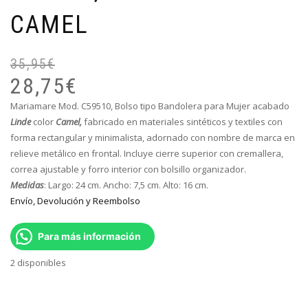
CAMEL
35,95
€
El
El
pr
pr
28,75
€
or
ac
Mariamare Mod.
C59510
,
Bolso tipo Bandolera para Mujer acabado
er
es
Linde
color
Camel,
fabricado en materiales sintéticos y textiles con
35
28
forma rectangular y minimalista, adornado con nombre de marca en
relieve metálico en frontal. Incluye cierre superior con cremallera,
correa ajustable y forro interior con bolsillo organizador.
Medidas
: Largo: 24 cm. Ancho: 7,5 cm. Alto: 16 cm.
Envío, Devolución y Reembolso
Para más información
2 disponibles