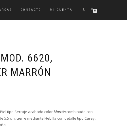
ARCAS
CONTACTO
MI CUENTA
0
MOD. 6620,
ER MARRÓN
El
El
precio
precio
original
actual
era:
es:
Piel tipo Serraje acabado color
Marrón
combinado con
54,95€.
43,95€.
e 5,5 cm, cierre mediante Hebilla con detalle tipo Carey,
aña.