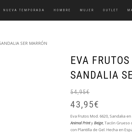
NUEVA TEMPORADA
HOMBRE
MUJER
OUTLET
M
 SANDALIA SER MARRÓN
EVA FRUTOS 
SANDALIA S
54,95
€
43,95
€
Eva Frutos Mod. 6620, Sandalia en 
Animal Print
y
Beige
, Tacón Grueso d
con Plantilla de Gel. Hecha en Esp