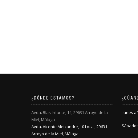
¿DÓNDE ESTAMOS?
¿CÚAN
Avda. Blas Infante, 14, 29631 Arroyo de la
Lunes a V
Miel, Málaga
Sábados:
Avda. Vicente Aleixandre, 10 Local, 29631
Arroyo de la Miel, Málaga