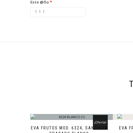
Este @ño
*
¡Oferta!
EVA FRUTOS MOD. 6324, SANDALIA
EVA F