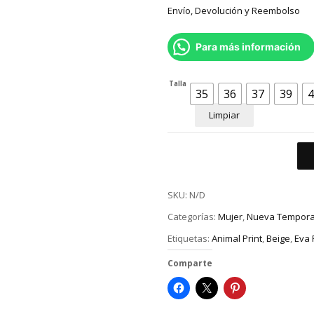
Envío, Devolución y Reembolso
Para más información
Talla
35
36
37
39
4
Limpiar
SKU:
N/D
Categorías:
Mujer
,
Nueva Tempor
Etiquetas:
Animal Print
,
Beige
,
Eva 
Comparte