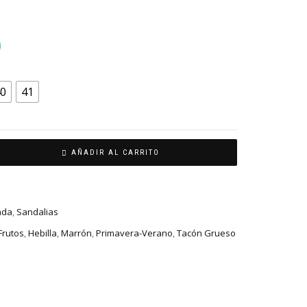
0
41
AÑADIR AL CARRITO
ada
,
Sandalias
Frutos
,
Hebilla
,
Marrón
,
Primavera-Verano
,
Tacón Grueso