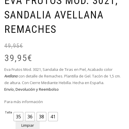
EVA FRUTOS MOD. 3021,
SANDALIA AVELLANA
REMACHES
49,95
€
El
El
pr
pr
39,95
€
or
ac
er
es
Eva Frutos Mod. 3021, Sandalia de Tiras en Piel, Acabado color
49
39
Avellana
con detalle de Remaches. Plantilla de Gel. Tacón de 1,5 cm.
de altura. Con Cierre Mediante Hebilla. Hecha en España.
Envío, Devolución y Reembolso
Para más información
Talla
35
36
38
41
Limpiar