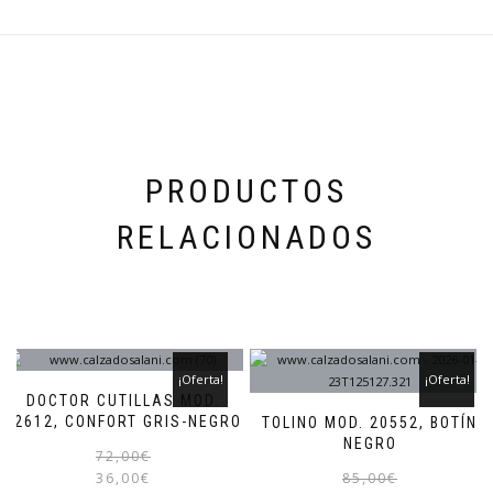
se
pueden
elegir
en
la
página
de
producto
PRODUCTOS
RELACIONADOS
¡Oferta!
¡Oferta!
DOCTOR CUTILLAS MOD.
42612, CONFORT GRIS-NEGRO
TOLINO MOD. 20552, BOTÍN
NEGRO
El
El
Este
72,00
€
precio
precio
producto
36,00
€
85,00
€