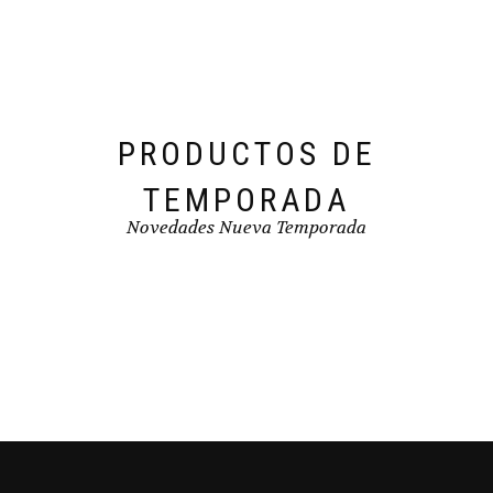
elegir
en
la
página
de
producto
PRODUCTOS DE
TEMPORADA
Novedades Nueva Temporada