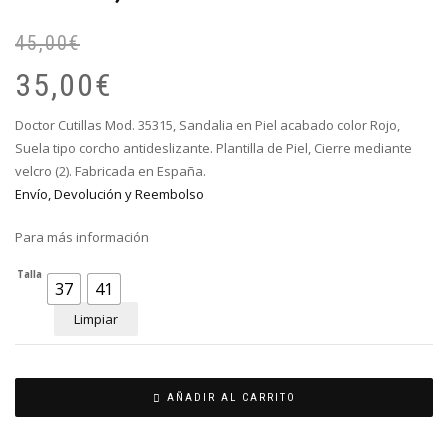
45,00
€
El
El
pr
pr
35,00
€
or
ac
er
es
Doctor Cutillas Mod. 35315, Sandalia en Piel acabado color Rojo,
45
35
Suela tipo corcho antideslizante. Plantilla de Piel, Cierre mediante
velcro (2). Fabricada en España.
Envío, Devolución y Reembolso
Para más información
Talla
37
41
Limpiar
AÑADIR AL CARRITO