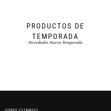
la
página
de
producto
PRODUCTOS DE
TEMPORADA
Novedades Nueva Temporada
¿DÓNDE ESTAMOS?