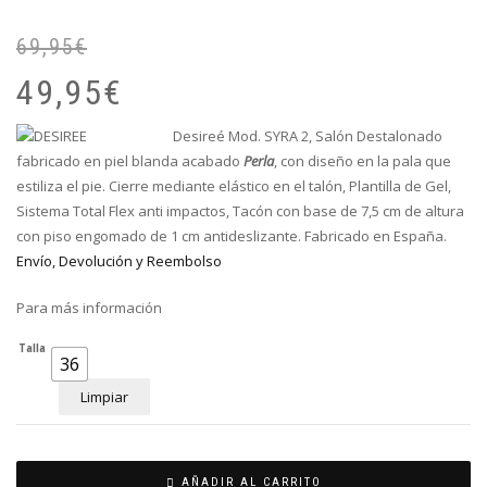
69,95
€
El
El
pr
pr
49,95
€
or
ac
er
es
Desireé Mod. SYRA 2, Salón Destalonado
69
49
fabricado en piel blanda acabado
Perla
, con diseño en la pala que
estiliza el pie. Cierre mediante elástico en el talón
, Plantilla de Gel,
Sistema Total Flex anti impactos, Tacón con base de 7,5 cm de altura
con piso engomado de 1 cm antideslizante. Fabricado en España.
Envío, Devolución y Reembolso
Para más información
Talla
36
Limpiar
AÑADIR AL CARRITO