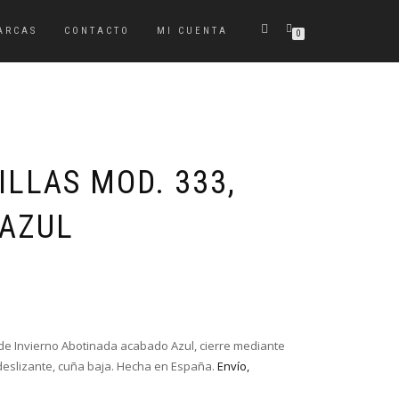
ARCAS
CONTACTO
MI CUENTA
0
LLAS MOD. 333,
 AZUL
a de Invierno Abotinada acabado Azul, cierre mediante
deslizante, cuña baja. Hecha en España.
Envío,