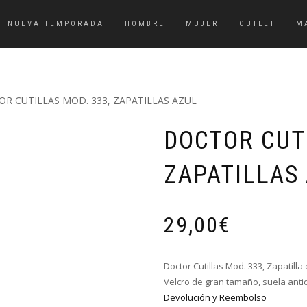
NUEVA TEMPORADA
HOMBRE
MUJER
OUTLET
M
OR CUTILLAS MOD. 333, ZAPATILLAS AZUL
DOCTOR CUTI
ZAPATILLAS
29,00
€
Doctor Cutillas Mod. 333, Zapatill
Velcro de gran tamaño, suela anti
Devolución y Reembolso