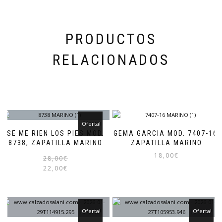
la
página
de
producto
PRODUCTOS
RELACIONADOS
¡Oferta!
SE ME RIEN LOS PIES MOD.
GEMA GARCIA MOD. 7407-16,
8738, ZAPATILLA MARINO
ZAPATILLA MARINO
18,00
€
El
El
Este
28,00
€
precio
precio
producto
22,00
€
Este
original
actual
tiene
producto
era:
es:
múltiples
tiene
28,00€.
22,00€.
variantes.
múltiples
Las
variantes.
¡Oferta!
¡Oferta!
opciones
Las