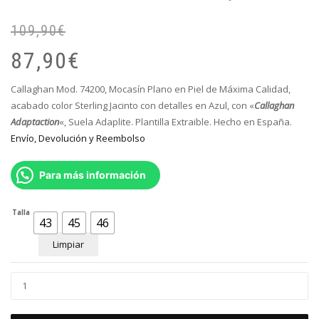
109,90
€
El
El
pr
pr
87,90
€
or
ac
er
es
Callaghan Mod. 74200, Mocasín Plano en Piel de Máxima Calidad,
10
87
acabado color Sterling Jacinto con detalles en Azul, con «
Callaghan
Adaptaction
«, Suela Adaplite. Plantilla Extraible. Hecho en España.
Envío, Devolución y Reembolso
Para más información
Talla
43
45
46
Limpiar