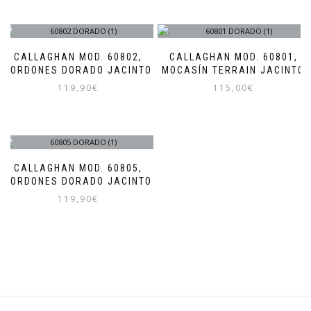
CALLAGHAN MOD. 60802,
CALLAGHAN MOD. 60801,
CORDONES DORADO JACINTO
MOCASÍN TERRAIN JACINTO
119,90
€
115,00
€
Este
Este
producto
producto
tiene
tiene
múltiples
múltiples
variantes.
variantes.
CALLAGHAN MOD. 60805,
Las
Las
CORDONES DORADO JACINTO
opciones
opciones
119,90
€
se
se
pueden
pueden
Este
elegir
elegir
producto
en
en
tiene
la
la
múltiples
página
página
variantes.
de
de
Las
producto
producto
opciones