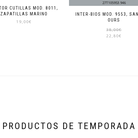
TOR CUTILLAS MOD. 8011,
ZAPATILLAS MARINO
INTER-BIOS MOD. 9553, SA
OURS
19,00
€
38,00
€
Este
22,80
€
producto
tiene
múltiples
variantes.
Las
opciones
se
pueden
elegir
en
la
página
de
producto
PRODUCTOS DE TEMPORADA