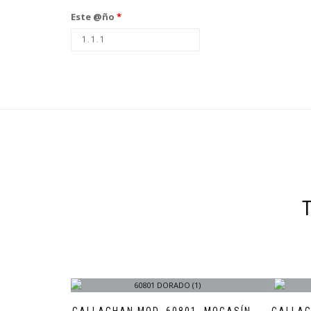
Este @ño
*