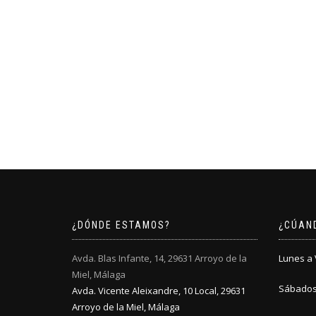
¿DÓNDE ESTAMOS?
¿CÚAN
Avda. Blas Infante, 14, 29631 Arroyo de la
Lunes a V
Miel, Málaga
Sábados:
Avda. Vicente Aleixandre, 10 Local, 29631
Arroyo de la Miel, Málaga