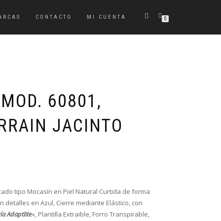
ARCAS
CONTACTO
MI CUENTA
0
MOD. 60801,
RRAIN JACINTO
zado tipo Mocasín en Piel Natural Curtida de forma
n detalles en Azul, Cierre mediante Elástico, con
ía
Adaptlite
«, Plantilla Extraible, Forro Transpirable,