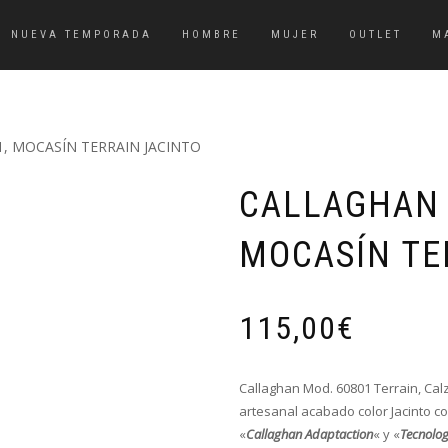
NUEVA TEMPORADA
HOMBRE
MUJER
OUTLET
M
, MOCASÍN TERRAIN JACINTO
CALLAGHAN 
MOCASÍN TE
115,00
€
Callaghan Mod. 60801 Terrain, Cal
artesanal acabado color Jacinto co
«
Callaghan Adaptaction
« y «
Tecnolog