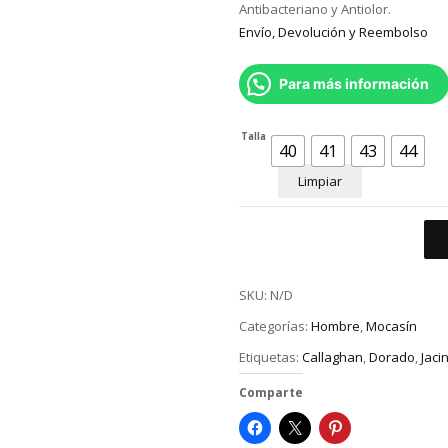
Antibacteriano y Antiolor.
Envío, Devolución y Reembolso
Para más información
Talla
40
41
43
44
Limpiar
SKU:
N/D
Categorías:
Hombre
,
Mocasín
Etiquetas:
Callaghan
,
Dorado
,
Jaci
Comparte