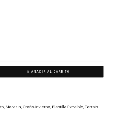
AÑADIR AL CARRITO
nto
,
Mocasin
,
Otoño-Invierno
,
Plantilla Extraible
,
Terrain