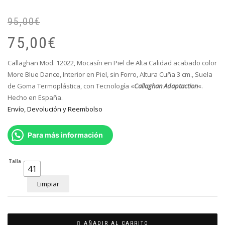
95,00
€
El
El
pr
pr
75,00
€
or
ac
er
es
Callaghan Mod. 12022, Mocasín en Piel de Alta Calidad acabado color
95
75
More Blue Dance, Interior en Piel, sin Forro, Altura Cuña 3 cm., Suela
de Goma Termoplástica, con Tecnología «
Callaghan Adaptaction
«.
Hecho en España.
Envío, Devolución y Reembolso
Para más información
Talla
41
Limpiar
AÑADIR AL CARRITO