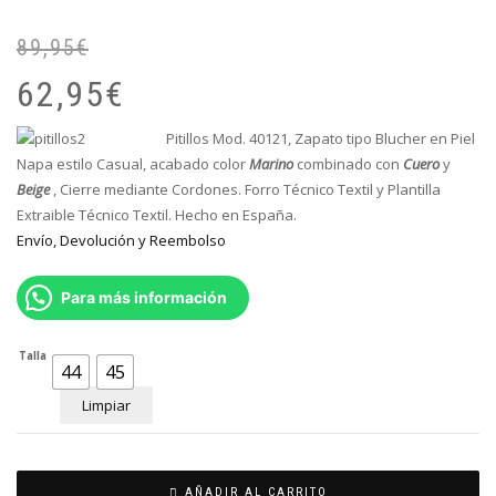
89,95
€
El
El
pr
pr
62,95
€
or
ac
er
es
Pitillos Mod. 40121, Zapato tipo Blucher en Piel
89
62
Napa estilo Casual, acabado color
Marino
combinado con
Cuero
y
Beige
, Cierre mediante Cordones. Forro Técnico Textil y Plantilla
Extraible Técnico Textil. Hecho en España.
Envío, Devolución y Reembolso
Para más información
Talla
44
45
Limpiar
AÑADIR AL CARRITO