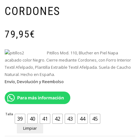
CORDONES
79,95
€
Pitillos Mod. 110, Blucher en Piel Napa
acabado color Negro. Cierre mediante Cordones, con Forro Interior
Textil Afelpado, Plantilla Extraible Textil Afelpada. Suela de Caucho
Natural. Hecho en España.
Envío, Devolución y Reembolso
Para más información
Talla
39
40
41
42
43
44
45
Limpiar