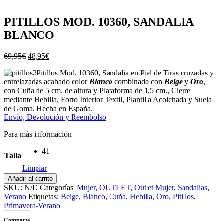
PITILLOS MOD. 10360, SANDALIA
BLANCO
El
El
69,95
€
48,95
€
precio
precio
Pitillos Mod. 10360, Sandalia en Piel de Tiras cruzadas y
original
actual
entrelazadas a
cabado
color
Blanco
combinado con
Beige
y
Oro
,
era:
es:
con Cuña de 5 cm. de altura y Plataforma de 1,5 cm., Cierre
69,95€.
48,95€.
mediante Hebilla, Forro Interior Textil, Plantilla Acolchada y Suela
de Goma. Hecha en España.
Envío, Devolución y Reembolso
Para más información
41
Talla
Limpiar
PITILLOS
Añadir al carrito
MOD.
SKU:
N/D
Categorías:
Mujer
,
OUTLET
,
Outlet Mujer
,
Sandalias
,
10360,
Verano
Etiquetas:
Beige
,
Blanco
,
Cuña
,
Hebilla
,
Oro
,
Pitillos
,
SANDALIA
Primavera-Verano
BLANCO
Comparte