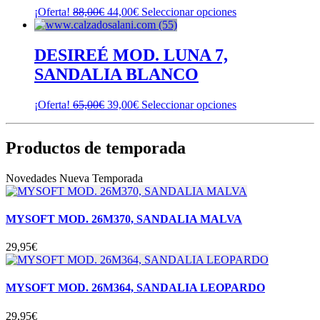
producto
se
El
El
Este
¡Oferta!
88,00
€
44,00
€
Seleccionar opciones
pueden
precio
precio
producto
elegir
original
actual
tiene
en
era:
es:
múltiples
DESIREÉ MOD. LUNA 7,
la
88,00€.
44,00€.
variantes.
SANDALIA BLANCO
página
Las
de
opciones
producto
se
El
El
Este
¡Oferta!
65,00
€
39,00
€
Seleccionar opciones
pueden
precio
precio
producto
elegir
original
actual
tiene
en
era:
es:
múltiples
Productos de temporada
la
65,00€.
39,00€.
variantes.
página
Las
Novedades Nueva Temporada
de
opciones
producto
se
pueden
MYSOFT MOD. 26M370, SANDALIA MALVA
elegir
en
la
29,95
€
página
de
producto
MYSOFT MOD. 26M364, SANDALIA LEOPARDO
29,95
€