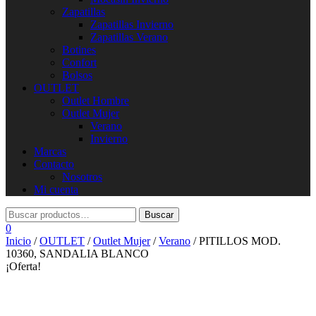
Zapatillas
Zapatillas Invierno
Zapatillas Verano
Botines
Confort
Bolsos
OUTLET
Outlet Hombre
Outlet Mujer
Verano
Invierno
Marcas
Contacto
Nosotros
Mi cuenta
0
Inicio
/
OUTLET
/
Outlet Mujer
/
Verano
/ PITILLOS MOD.
10360, SANDALIA BLANCO
¡Oferta!