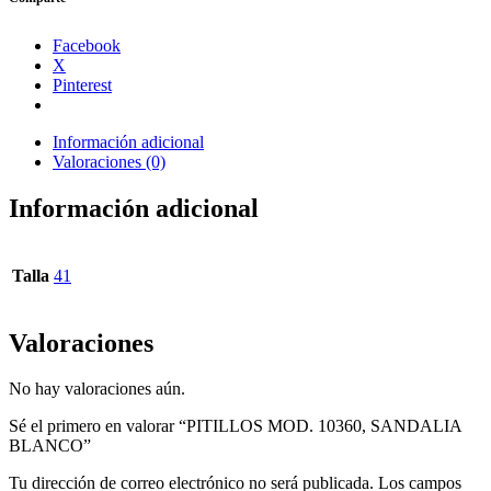
cantidad
Facebook
X
Pinterest
Información adicional
Valoraciones (0)
Información adicional
Talla
41
Valoraciones
No hay valoraciones aún.
Sé el primero en valorar “PITILLOS MOD. 10360, SANDALIA
BLANCO”
Tu dirección de correo electrónico no será publicada.
Los campos