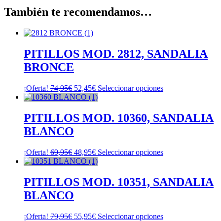
También te recomendamos…
PITILLOS MOD. 2812, SANDALIA
BRONCE
El
El
Este
¡Oferta!
74,95
€
52,45
€
Seleccionar opciones
precio
precio
producto
original
actual
tiene
era:
es:
múltiples
PITILLOS MOD. 10360, SANDALIA
74,95€.
52,45€.
variantes.
BLANCO
Las
opciones
se
El
El
Este
¡Oferta!
69,95
€
48,95
€
Seleccionar opciones
pueden
precio
precio
producto
elegir
original
actual
tiene
en
era:
es:
múltiples
PITILLOS MOD. 10351, SANDALIA
la
69,95€.
48,95€.
variantes.
BLANCO
página
Las
de
opciones
producto
se
El
El
Este
¡Oferta!
79,95
€
55,95
€
Seleccionar opciones