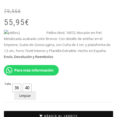
79,95
€
El
El
pr
pr
55,95
€
or
ac
er
es
Pitillos Mod. 10072, Mocasín en Piel
79
55
Metalizada
acabado color Bronce
. C
on detalle de antifaz en el
Empeine
, Suela de Goma Ligera, con Cuña de 3 cm. y plataforma de
1,5 cm., Forro Textil Interior y Plantilla Extraible. Hecho en España.
Envío, Devolución y Reembolso
Para más información
Talla
36
40
Limpiar
AÑADIR AL CARRITO