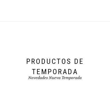
Las
producto
opciones
se
pueden
elegir
en
la
página
de
producto
PRODUCTOS DE
TEMPORADA
Novedades Nueva Temporada