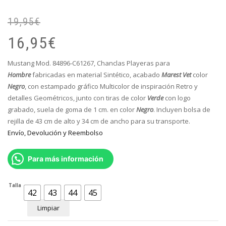
19,95
€
El
El
pr
pr
16,95
€
or
ac
er
es
Mustang Mod. 84896-C61267,
Chanclas Playeras para
19
16
Hombre
fabricadas en material Sintético, acabado
Marest Vet
color
Negro
,
con estampado gráfico Multicolor de inspiración Retro y
detalles Geométricos, junto con tiras de color
Verde
con logo
grabado, suela de goma de 1 cm. en color
Negro
. Incluyen bolsa de
rejilla de 43 cm de alto y 34 cm de ancho para su transporte.
Envío, Devolución y Reembolso
Para más información
Talla
42
43
44
45
Limpiar