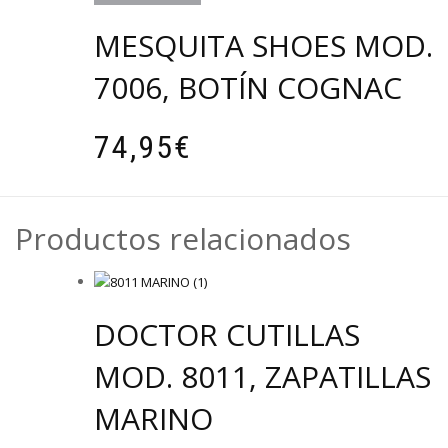
en
la
MESQUITA SHOES MOD.
página
de
7006, BOTÍN COGNAC
producto
Este
74,95
€
producto
tiene
múltiples
variantes.
Productos relacionados
Las
opciones
se
pueden
DOCTOR CUTILLAS
elegir
en
MOD. 8011, ZAPATILLAS
la
página
MARINO
de