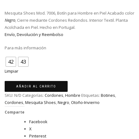
Mesquita Shoes Mod. 7006, Botín para Hombre en Piel Acabado color
Negro
, Cierre mediante Cordones Redondos. Interior Textil. Planta
Acolchada en Piel. Hecho en Portugal.
Envío, Devolución y Reembolso
Para más información
Talla
42
43
Limpiar
MESQUITA
AÑADIR AL CARRITO
SHOES
SKU:
N/D
Categorías:
Cordones
,
Hombre
Etiquetas:
Botines
,
MOD.
Cordones
,
Mesquita Shoes
,
Negro
,
Otoño-Invierno
7006,
Comparte
BOTÍN
NEGRO
Facebook
cantidad
X
Pinterest