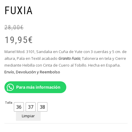
FUXIA
28,00
€
El
El
pr
pr
19,95
€
or
ac
er
es
Mariel Mod. 3101, Sandalia en Cuña de Yute con 3 cuerdas y 5 cm. de
28
19
altura, Pala en Textil acabado
Granito Fuxia
, Talonera en tela y Cierre
mediante Hebilla con Cinta de Cuero al Tobillo. Hecha en España.
Envío, Devolución y Reembolso
Para más información
Talla
36
37
38
Limpiar