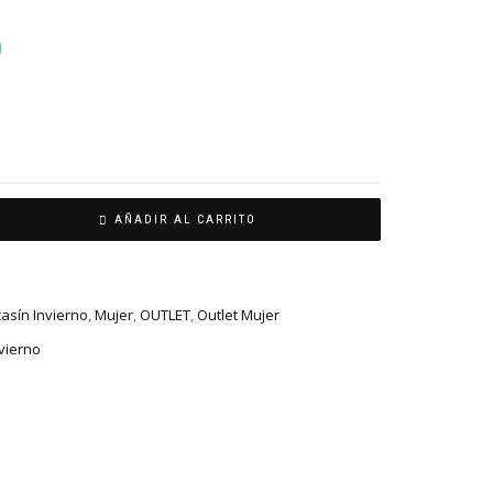
AÑADIR AL CARRITO
asín Invierno
,
Mujer
,
OUTLET
,
Outlet Mujer
vierno