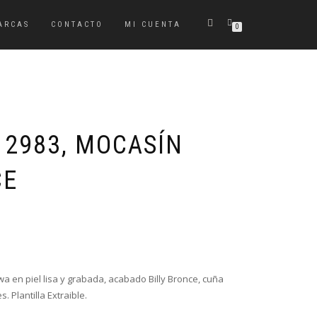
ARCAS
CONTACTO
MI CUENTA
0
 2983, MOCASÍN
CE
El
El
precio
precio
original
actual
era:
es:
a en piel lisa y grabada, acabado Billy Bronce, cuña
79,00€.
39,50€.
. Plantilla Extraible.