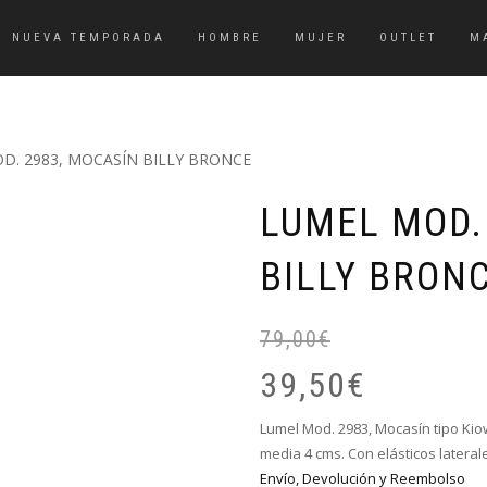
NUEVA TEMPORADA
HOMBRE
MUJER
OUTLET
M
D. 2983, MOCASÍN BILLY BRONCE
LUMEL MOD.
BILLY BRON
79,00
€
39,50
€
Lumel Mod. 2983, Mocasín tipo Kiow
media 4 cms. Con elásticos laterales
Envío, Devolución y Reembolso