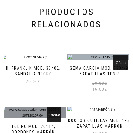
de
producto
PRODUCTOS
RELACIONADOS
¡Oferta!
D. FRANKLIN MOD. 33402,
GEMA GARCÍA MOD. 7304-9,
SANDALIA NEGRO
ZAPATILLAS TENIS
29,00
€
20,00
€
16,00
€
Este
producto
tiene
múltiples
variantes.
¡Oferta!
Las
DOCTOR CUTILLAS MOD. 145,
opciones
ZAPATILLAS MARRÓN
TOLINO MOD. 70114,
se
CORDONES MARRÓN