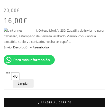
20,00
€
El
El
pr
pr
16,00
€
or
ac
er
es:
J. Ortega Mod. V-239, Zapatilla de Invierno para
20
16
Caballero, estampado de Cerveza, acabado Marino, con Plantilla
Extraible. Suelo Vulcanizado. Hecha en España.
Envío, Devolución y Reembolso
Para más información
Talla
40
Limpiar
AÑADIR AL CARRITO