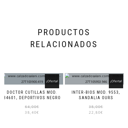
en
la
página
de
producto
PRODUCTOS
RELACIONADOS
¡Oferta!
¡Oferta!
DOCTOR CUTILLAS MOD.
INTER-BIOS MOD. 9553,
34601, DEPORTIVOS NEGRO
SANDALIA OURS
El
El
Este
64,00
€
38,00
€
precio
precio
producto
38,40
€
22,80
€
original
actual
tiene
era:
es:
múltiples