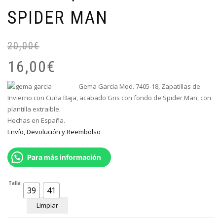
SPIDER MAN
20,00
€
El
El
pr
pr
16,00
€
or
ac
er
es
Gema García Mod. 7405-18, Zapatillas de
20
16
Invierno con Cuña Baja, acabado Gris con fondo de Spider Man, con
plantilla extraible.
Hechas en España.
Envío, Devolución y Reembolso
Para más información
Talla
39
41
Limpiar